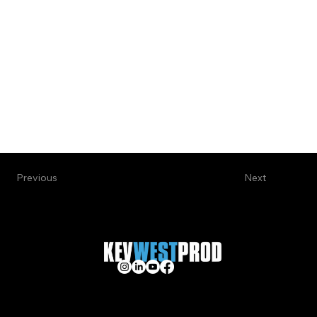
Previous
Next
KevWestProd est une
société de production vidéo
à Genève qui réalise vos
productions vidéo de luxe
en Suisse, conçoit
votre
film de marque
et accompagne les
PME
dans la région.