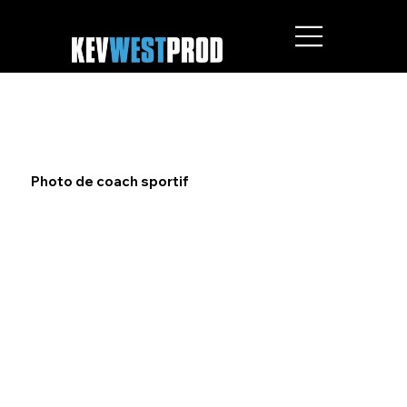
Photo de coach sportif