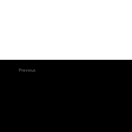
Previous