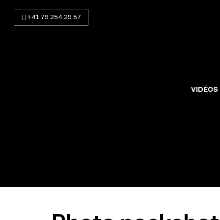
+41 79 254 29 57
VIDÉOS